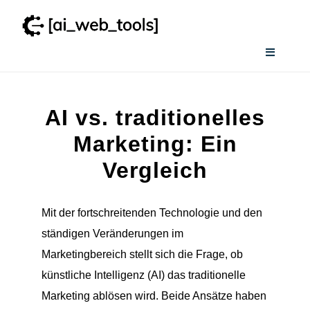
Zum
Inhalt
springen
Toggle
Navigati
Home
AI vs. traditionelles
Services
Marketing: Ein
Vergleich
Wissenswertes
Mit der fortschreitenden Technologie und den
Smart AI Tool Selector
ständigen Veränderungen im
Marketingbereich stellt sich die Frage, ob
Verzeichnis
künstliche Intelligenz (AI) das traditionelle
Marketing ablösen wird. Beide Ansätze haben