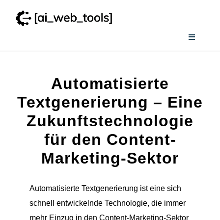
Zum
Inhalt
springen
Toggle
Navigati
Home
Automatisierte
Services
Textgenerierung – Eine
Zukunftstechnologie
Wissenswertes
für den Content-
Marketing-Sektor
Smart AI Tool Selector
Automatisierte Textgenerierung ist eine sich
Verzeichnis
schnell entwickelnde Technologie, die immer
mehr Einzug in den Content-Marketing-Sektor