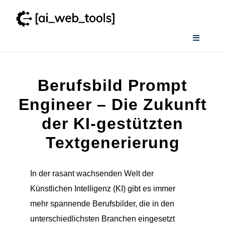
Zum
Inhalt
springen
Toggle
Navigati
Home
Berufsbild Prompt
Wissenswertes
Engineer – Die Zukunft
der KI-gestützten
Smart AI Tool Selector
Textgenerierung
Verzeichnis
In der rasant wachsenden Welt der
Künstlichen Intelligenz (KI) gibt es immer
mehr spannende Berufsbilder, die in den
unterschiedlichsten Branchen eingesetzt