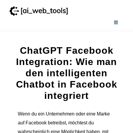
Zum
Inhalt
springen
Toggle
Navigati
Home
ChatGPT Facebook
Wissenswertes
Integration: Wie man
den intelligenten
Smart AI Tool Selector
Chatbot in Facebook
integriert
Verzeichnis
Wenn du ein Unternehmen oder eine Marke
auf Facebook betreibst, möchtest du
wahrscheinlich eine Möglichkeit haben, mit