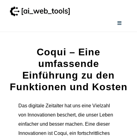
Zum
Inhalt
springen
Toggle
Navigati
Home
Coqui – Eine
Services
umfassende
Einführung zu den
Wissenswertes
Funktionen und Kosten
Smart AI Tool Selector
Das digitale Zeitalter hat uns eine Vielzahl
von Innovationen beschert, die unser Leben
Verzeichnis
einfacher und besser machen. Eine dieser
Innovationen ist Coqui, ein fortschrittliches