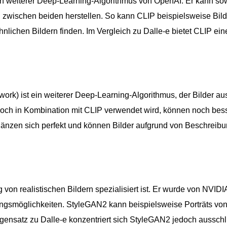
ein weiterer Deep-Learning-Algorithmus von OpenAI. Er kann so
 zwischen beiden herstellen. So kann CLIP beispielsweise Bild
lichen Bildern finden. Im Vergleich zu Dalle-e bietet CLIP ein
rk) ist ein weiterer Deep-Learning-Algorithmus, der Bilder au
ch in Kombination mit CLIP verwendet wird, können noch bes
gänzen sich perfekt und können Bilder aufgrund von Beschreib
 von realistischen Bildern spezialisiert ist. Er wurde von NVIDI
ungsmöglichkeiten. StyleGAN2 kann beispielsweise Porträts vo
ensatz zu Dalle-e konzentriert sich StyleGAN2 jedoch ausschl