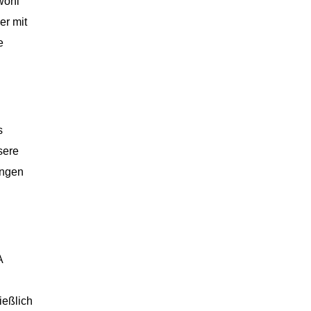
wohl
er mit
e
s
sere
ungen
A
n
ießlich