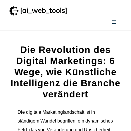
Zum
Inhalt
springen
Toggle
Navigati
Home
Die Revolution des
Wissenswertes
Digital Marketings: 6
Wege, wie Künstliche
Smart AI Tool Selector
Intelligenz die Branche
verändert
Verzeichnis
Die digitale Marketinglandschaft ist in
ständigem Wandel begriffen, ein dynamisches
Feld, das von Veränderung und Unsicherheit