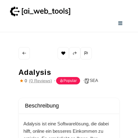
Zum
Inhalt
springen
Toggle
Navigati
Home
Wissenswertes
Adalysis
Smart AI Tool Selector
SEA
0
(0 Reviews)
Popular
Verzeichnis
Adalysis ist eine Softwarelösung, die dabei
hilft, online ein besseres Einkommen zu