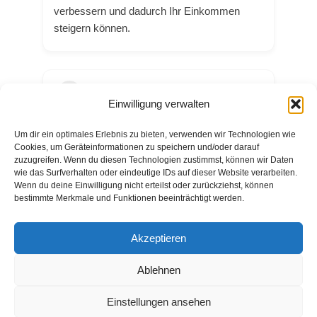
verbessern und dadurch Ihr Einkommen
steigern können.
Einwilligung verwalten
Um dir ein optimales Erlebnis zu bieten, verwenden wir Technologien wie
Text
Cookies, um Geräteinformationen zu speichern und/oder darauf
zuzugreifen. Wenn du diesen Technologien zustimmst, können wir Daten
wie das Surfverhalten oder eindeutige IDs auf dieser Website verarbeiten.
Website
Wenn du deine Einwilligung nicht erteilst oder zurückziehst, können
https://adalysis.com/
bestimmte Merkmale und Funktionen beeinträchtigt werden.
Akzeptieren
Ablehnen
© Copyright ai-web-tools.com 2024 |
Impressum
|
Blog
Einstellungen ansehen