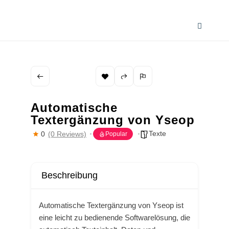
Zum
Inhalt
Toggle
springen
Navigati
Home
Wissenswertes
Automatische
Textergänzung von Yseop
Smart AI Tool Selector
Texte
0
(0 Reviews)
Popular
Verzeichnis
Automatische Textergänzung von Yseop ist
eine leicht zu bedienende Softwarelösung, die