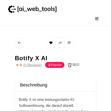
Zum
Inhalt
springen
Toggle
Navigati
Home
Services
Botify X AI
Wissenswertes
SEO
0
(0 Reviews)
Popular
Smart AI Tool Selector
Verzeichnis
Botify X ist eine leistungsstarke KI-
Softwarelösung, die darauf abzielt,