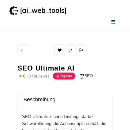
Zum
Inhalt
springen
Toggle
Navigati
Home
Wissenswertes
SEO Ultimate AI
Smart AI Tool Selector
SEO
0
(0 Reviews)
Popular
Verzeichnis
SEO Ultimate ist eine leistungsstarke
Softwarelösung, die Actionscripts enthält, die