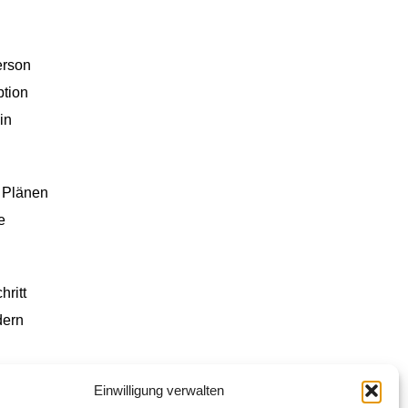
erson
ption
in
n Plänen
e
hritt
dern
Einwilligung verwalten
t, uns