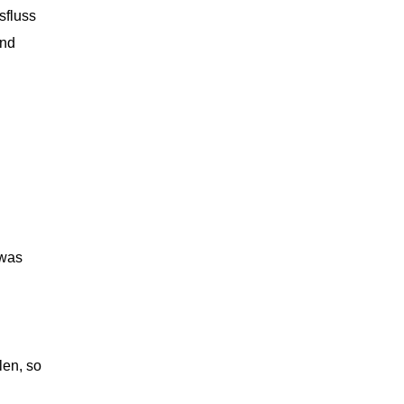
sfluss
und
 was
len, so