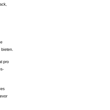
ack,
ne
 bieten.
t pro
es-
ies
bevor