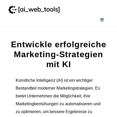
Zum
Inhalt
springen
Toggle
Navigati
Home
Entwickle erfolgreiche
Wissenswertes
Marketing-Strategien
mit KI
Smart AI Tool Selector
Künstliche Intelligenz (AI) ist ein wichtiger
Verzeichnis
Bestandteil moderner Marketingstrategien. Es
bietet Unternehmen die Möglichkeit, ihre
Marketingbemühungen zu automatisieren und
zu optimieren, um bessere Ergebnisse zu