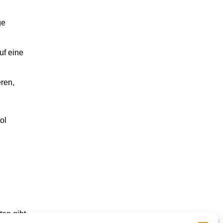
ge
uf eine
ren,
ol
en gibt