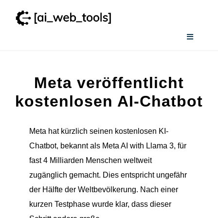
Zum
Inhalt
springen
Toggle
Navigati
Home
Meta veröffentlicht
Services
kostenlosen AI-Chatbot
Wissenswertes
Meta hat kürzlich seinen kostenlosen KI-
Chatbot, bekannt als Meta AI with Llama 3, für
Smart AI Tool Selector
fast 4 Milliarden Menschen weltweit
zugänglich gemacht. Dies entspricht ungefähr
der Hälfte der Weltbevölkerung. Nach einer
Verzeichnis
kurzen Testphase wurde klar, dass dieser