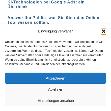
KI-Technologien bei Google Ads: ein
Überblick
Answer the Public: was Sie über das Online-
Tool wissen sollten.
Einwilligung verwalten
AI-basierte Tools für den Social-Media-
Einsatz in 2023
Um dir ein optimales Erlebnis zu bieten, verwenden wir Technologien wie
Cookies, um Geräteinformationen zu speichern und/oder darauf
zuzugreifen. Wenn du diesen Technologien zustimmst, können wir Daten
wie das Surfverhalten oder eindeutige IDs auf dieser Website verarbeiten.
Wenn du deine Einwilligung nicht erteilst oder zurückziehst, können
1
2
Vor
bestimmte Merkmale und Funktionen beeinträchtigt werden.
Akzeptieren
Ablehnen
© Copyright ai-web-tools.com 2024 |
Impressum
|
Blog
Einstellungen ansehen