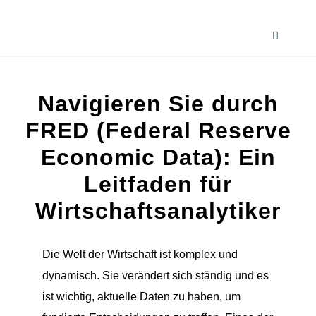
Zum
Inhalt
Toggle
springen
Navigati
Home
Navigieren Sie durch
Services
FRED (Federal Reserve
Economic Data): Ein
Wissenswertes
Leitfaden für
Wirtschaftsanalytiker
Smart AI Tool Selector
Die Welt der Wirtschaft ist komplex und
Verzeichnis
dynamisch. Sie verändert sich ständig und es
ist wichtig, aktuelle Daten zu haben, um