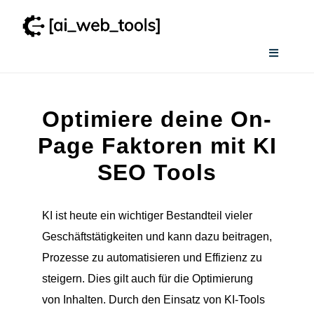
Zum
Inhalt
springen
Toggle
Navigati
Home
Optimiere deine On-
Services
Page Faktoren mit KI
SEO Tools
Wissenswertes
KI ist heute ein wichtiger Bestandteil vieler
Smart AI Tool Selector
Geschäftstätigkeiten und kann dazu beitragen,
Prozesse zu automatisieren und Effizienz zu
Verzeichnis
steigern. Dies gilt auch für die Optimierung
von Inhalten. Durch den Einsatz von KI-Tools