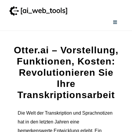
Zum
Inhalt
springen
Toggle
Navigati
Home
Otter.ai – Vorstellung,
Wissenswertes
Funktionen, Kosten:
Revolutionieren Sie
Smart AI Tool Selector
Ihre
Transkriptionsarbeit
Verzeichnis
Die Welt der Transkription und Sprachnotizen
hat in den letzten Jahren eine
bemerkenswerte Entwicklung erlebt. Ein