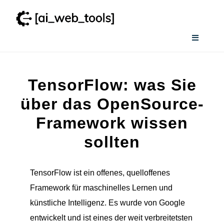
Zum
Inhalt
springen
Toggle
Navigati
Home
TensorFlow: was Sie
Services
über das OpenSource-
Framework wissen
Wissenswertes
sollten
Smart AI Tool Selector
TensorFlow ist ein offenes, quelloffenes
Framework für maschinelles Lernen und
Verzeichnis
künstliche Intelligenz. Es wurde von Google
entwickelt und ist eines der weit verbreitetsten