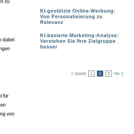
en zu
KI-gestützte Online-Werbung:
Von Personalisierung zu
Relevanz
KI-basierte Marketing-Analyse:
n dabei
Verstehen Sie Ihre Zielgruppe
besser
ungen
Zurück
1
2
3
Vor
 für
den
ung von