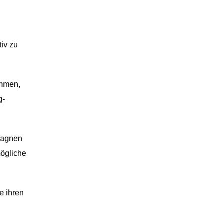
iv zu
ehmen,
g-
mpagnen
mögliche
e ihren