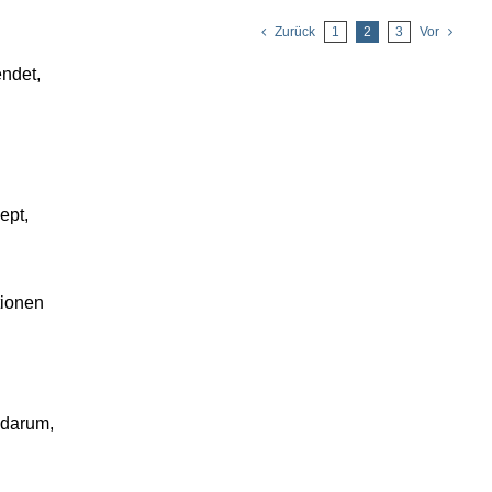
Zurück
1
2
3
Vor
ndet,
ept,
tionen
 darum,