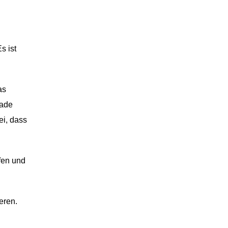
s ist
as
rade
ei, dass
fen und
eren.