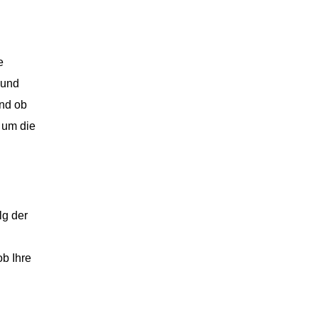
e
 und
und ob
 um die
lg der
ob Ihre