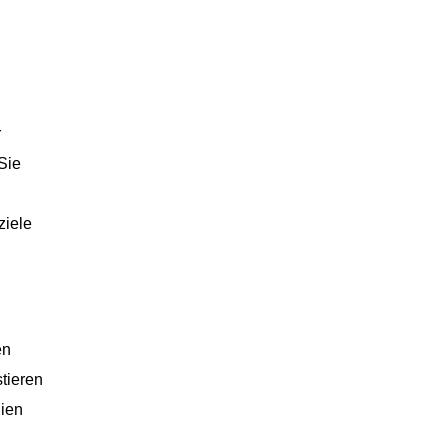
r
Sie
ziele
en
tieren
gien