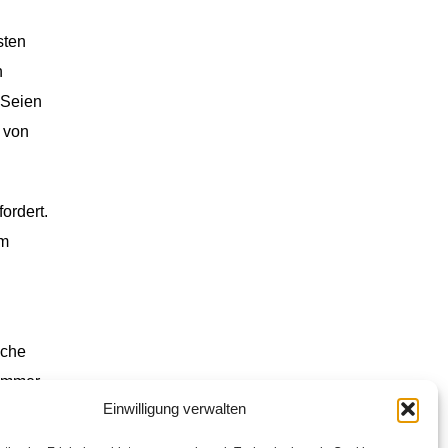
sten
n
 Seien
 von
ordert.
am
iche
 immer
Einwilligung verwalten
orteil