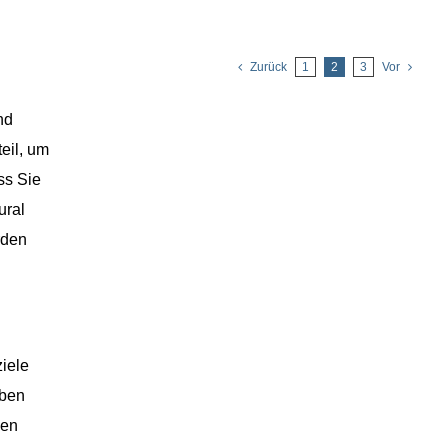
Zurück
1
2
3
Vor
nd
eil, um
ss Sie
ural
rden
ziele
aben
nen