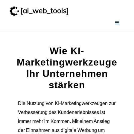
Zum
Inhalt
springen
Toggle
Navigati
Home
Wie KI-
Services
Marketingwerkzeuge
Ihr Unternehmen
Wissenswertes
stärken
Smart AI Tool Selector
Die Nutzung von KI-Marketingwerkzeugen zur
Verbesserung des Kundenerlebnisses ist
Verzeichnis
immer mehr im Kommen. Mit einem Anstieg
der Einnahmen aus digitale Werbung um