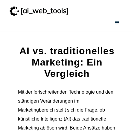
Zum
Inhalt
springen
Toggle
Navigati
Home
AI vs. traditionelles
Services
Marketing: Ein
Vergleich
Wissenswertes
Mit der fortschreitenden Technologie und den
Smart AI Tool Selector
ständigen Veränderungen im
Marketingbereich stellt sich die Frage, ob
Verzeichnis
künstliche Intelligenz (AI) das traditionelle
Marketing ablösen wird. Beide Ansätze haben