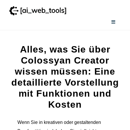
Zum
Inhalt
springen
Toggle
Navigati
Home
Alles, was Sie über
Wissenswertes
Colossyan Creator
wissen müssen: Eine
Smart AI Tool Selector
detaillierte Vorstellung
mit Funktionen und
Verzeichnis
Kosten
Wenn Sie in kreativen oder gestaltenden