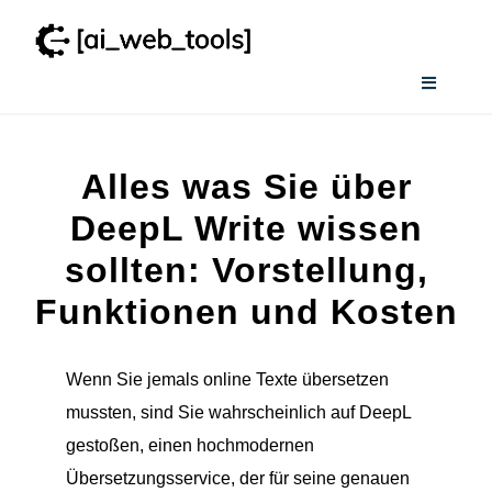
Zum
Inhalt
springen
Toggle
Navigati
Home
Alles was Sie über
Services
DeepL Write wissen
sollten: Vorstellung,
Wissenswertes
Funktionen und Kosten
Smart AI Tool Selector
Wenn Sie jemals online Texte übersetzen
mussten, sind Sie wahrscheinlich auf DeepL
Verzeichnis
gestoßen, einen hochmodernen
Übersetzungsservice, der für seine genauen