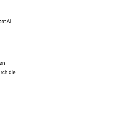
at AI
ren
rch die