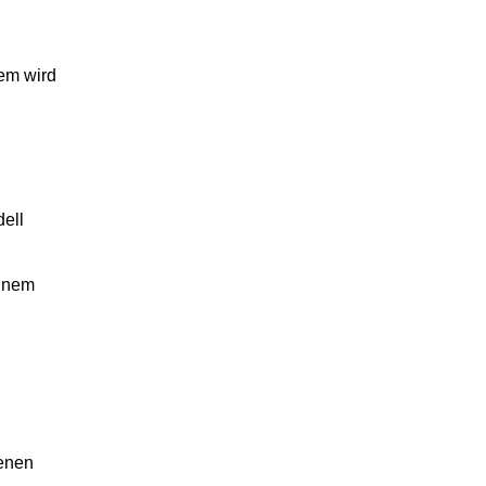
dem wird
dell
einem
genen