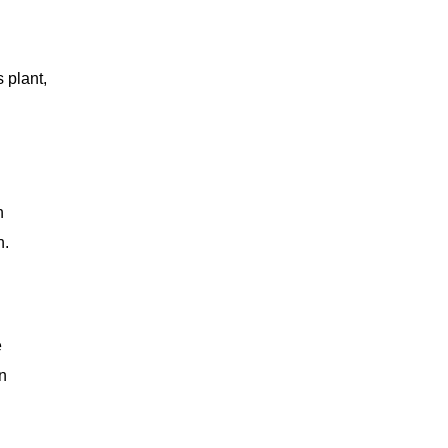
 plant,
n
n.
e
n