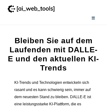
Zum
Inhalt
springen
Toggle
Navigati
Home
Bleiben Sie auf dem
Services
Laufenden mit DALLE-
E und den aktuellen KI-
Wissenswertes
Trends
Smart AI Tool Selector
KI-Trends und Technologien entwickeln sich
rasant und es kann schwierig sein, immer auf
Verzeichnis
dem neuesten Stand zu bleiben. DALLE-E ist
eine leistungsstarke KI-Plattform, die es