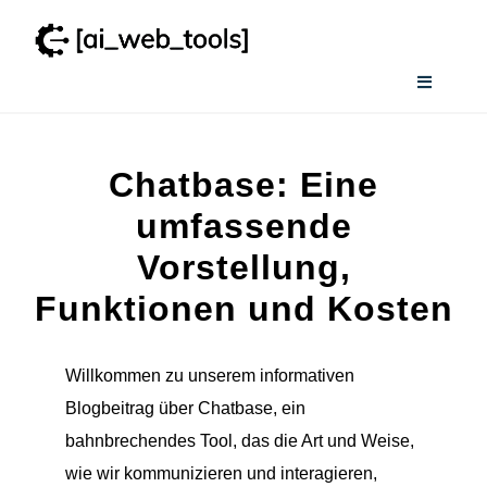
Zum
Inhalt
springen
Toggle
Navigati
Home
Chatbase: Eine
Services
umfassende
Vorstellung,
Wissenswertes
Funktionen und Kosten
Smart AI Tool Selector
Willkommen zu unserem informativen
Blogbeitrag über Chatbase, ein
Verzeichnis
bahnbrechendes Tool, das die Art und Weise,
wie wir kommunizieren und interagieren,