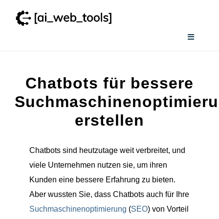
Zum
Inhalt
springen
Toggle
Navigati
Home
Chatbots für bessere
Services
Suchmaschinenoptimier
erstellen
Wissenswertes
Chatbots sind heutzutage weit verbreitet, und
Smart AI Tool Selector
viele Unternehmen nutzen sie, um ihren
Kunden eine bessere Erfahrung zu bieten.
Verzeichnis
Aber wussten Sie, dass Chatbots auch für Ihre
Suchmaschinenoptimierung
(
SEO
) von Vorteil