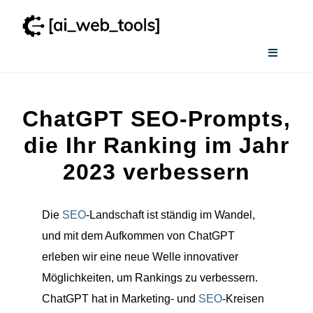
Zum
Inhalt
springen
Toggle
Navigati
Home
ChatGPT SEO-Prompts,
Services
die Ihr Ranking im Jahr
2023 verbessern
Wissenswertes
Die
SEO
-Landschaft ist ständig im Wandel,
Smart AI Tool Selector
und mit dem Aufkommen von ChatGPT
erleben wir eine neue Welle innovativer
Verzeichnis
Möglichkeiten, um Rankings zu verbessern.
ChatGPT hat in Marketing- und
SEO
-Kreisen