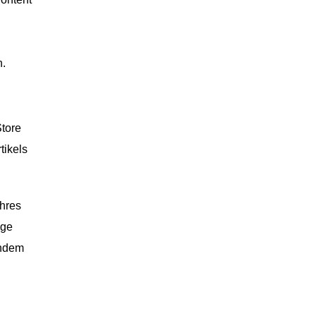
n.
tore
tikels
Ihres
ige
indem