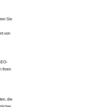
aren Sie
nt von
 SEO-
n Ihren
ten, die
zlicher