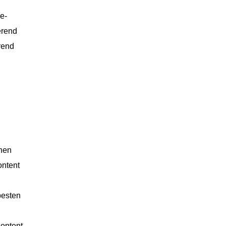
e-
erend
rend
hnen
ontent
besten
Content