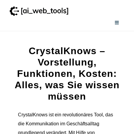
Zum
Inhalt
springen
Toggle
Navigati
Home
CrystalKnows –
Services
Vorstellung,
Funktionen, Kosten:
Wissenswertes
Alles, was Sie wissen
müssen
Smart AI Tool Selector
CrystalKnows ist ein revolutionäres Tool, das
Verzeichnis
die Kommunikation im Geschäftsalltag
grundlegend verändert. Mit Hilfe von