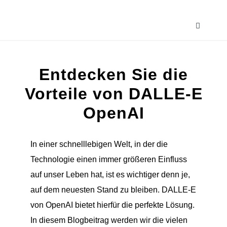
Zum
Inhalt
Toggle
springen
Navigati
Home
Entdecken Sie die
Services
Vorteile von DALLE-E
OpenAI
Wissenswertes
In einer schnelllebigen Welt, in der die
Smart AI Tool Selector
Technologie einen immer größeren Einfluss
auf unser Leben hat, ist es wichtiger denn je,
Verzeichnis
auf dem neuesten Stand zu bleiben. DALLE-E
von OpenAI bietet hierfür die perfekte Lösung.
In diesem Blogbeitrag werden wir die vielen