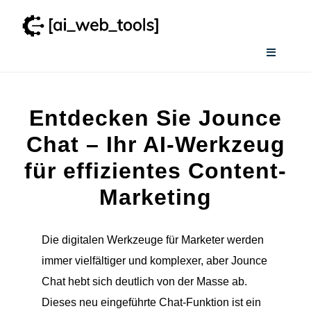
Zum
Inhalt
springen
Toggle
Navigati
Home
Entdecken Sie Jounce
Wissenswertes
Chat – Ihr AI-Werkzeug
für effizientes Content-
Smart AI Tool Selector
Marketing
Verzeichnis
Die digitalen Werkzeuge für Marketer werden
immer vielfältiger und komplexer, aber Jounce
Chat hebt sich deutlich von der Masse ab.
Dieses neu eingeführte Chat-Funktion ist ein