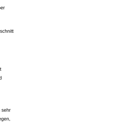
ber
schnitt
t
d
s sehr
egen,