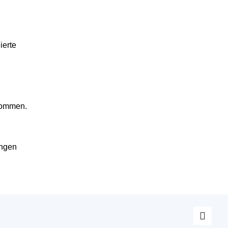
ierte
enommen.
ngen
X