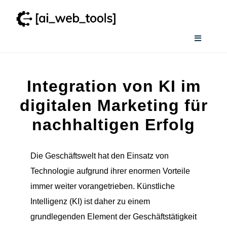
Zum
Inhalt
springen
Toggle
Navigati
Home
Integration von KI im
Wissenswertes
digitalen Marketing für
nachhaltigen Erfolg
Smart AI Tool Selector
Die Geschäftswelt hat den Einsatz von
Verzeichnis
Technologie aufgrund ihrer enormen Vorteile
immer weiter vorangetrieben. Künstliche
Intelligenz (KI) ist daher zu einem
grundlegenden Element der Geschäftstätigkeit