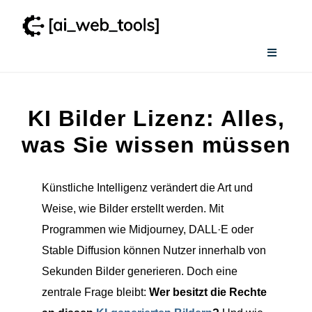
Zum
Inhalt
springen
Toggle
Navigati
Home
KI Bilder Lizenz: Alles,
Services
was Sie wissen müssen
Wissenswertes
Künstliche Intelligenz verändert die Art und
Weise, wie Bilder erstellt werden. Mit
Smart AI Tool Selector
Programmen wie Midjourney, DALL·E oder
Stable Diffusion können Nutzer innerhalb von
Sekunden Bilder generieren. Doch eine
Verzeichnis
zentrale Frage bleibt:
Wer besitzt die Rechte