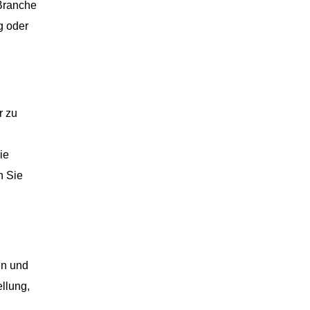
 Branche
g oder
r zu
ie
n Sie
en und
llung,