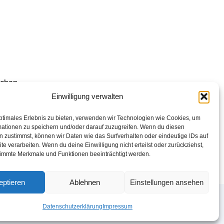
achen
Einwilligung verwalten
 dieser
ptimales Erlebnis zu bieten, verwenden wir Technologien wie Cookies, um
mationen zu speichern und/oder darauf zuzugreifen. Wenn du diesen
 zustimmst, können wir Daten wie das Surfverhalten oder eindeutige IDs auf
ngen
te verarbeiten. Wenn du deine Einwilligung nicht erteilst oder zurückziehst,
immte Merkmale und Funktionen beeinträchtigt werden.
eptieren
Ablehnen
Einstellungen ansehen
Datenschutzerklärung
Impressum
X