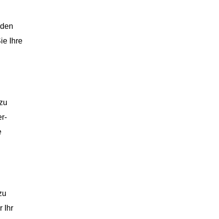
rden
ie Ihre
 zu
r-
e
zu
 Ihr