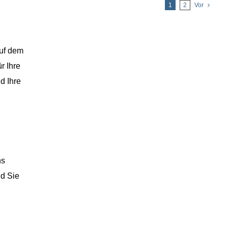
1
2
Vor
auf dem
r Ihre
d Ihre
ns
nd Sie