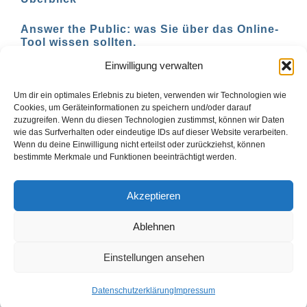
Answer the Public: was Sie über das Online-
Tool wissen sollten.
Einwilligung verwalten
AI-basierte Tools für den Social-Media-
Einsatz in 2023
Um dir ein optimales Erlebnis zu bieten, verwenden wir Technologien wie
Cookies, um Geräteinformationen zu speichern und/oder darauf
zuzugreifen. Wenn du diesen Technologien zustimmst, können wir Daten
wie das Surfverhalten oder eindeutige IDs auf dieser Website verarbeiten.
Wenn du deine Einwilligung nicht erteilst oder zurückziehst, können
1
2
Vor
bestimmte Merkmale und Funktionen beeinträchtigt werden.
Akzeptieren
Ablehnen
© Copyright ai-web-tools.com 2024 |
Impressum
|
Blog
Einstellungen ansehen
X
Datenschutzerklärung
Impressum