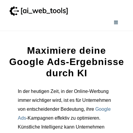
Zum
Inhalt
springen
Toggle
Navigati
Home
Maximiere deine
Wissenswertes
Google Ads-Ergebnisse
durch KI
Smart AI Tool Selector
In der heutigen Zeit, in der Online-Werbung
Verzeichnis
immer wichtiger wird, ist es für Unternehmen
von entscheidender Bedeutung, ihre
Google
Ads
-Kampagnen effektiv zu optimieren.
Künstliche Intelligenz kann Unternehmen