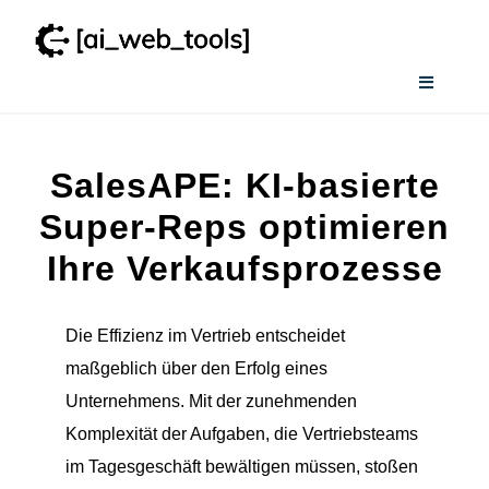
Zum
Inhalt
springen
Toggle
Navigati
Home
SalesAPE: KI-basierte
Services
Super-Reps optimieren
Ihre Verkaufsprozesse
Wissenswertes
Die Effizienz im Vertrieb entscheidet
Smart AI Tool Selector
maßgeblich über den Erfolg eines
Unternehmens. Mit der zunehmenden
Verzeichnis
Komplexität der Aufgaben, die Vertriebsteams
im Tagesgeschäft bewältigen müssen, stoßen