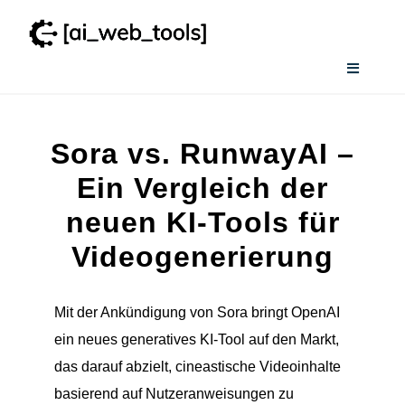
Zum
Inhalt
springen
Toggle
Navigati
Home
Sora vs. RunwayAI –
Wissenswertes
Ein Vergleich der
neuen KI-Tools für
Smart AI Tool Selector
Videogenerierung
Verzeichnis
Mit der Ankündigung von Sora bringt OpenAI
ein neues generatives KI-Tool auf den Markt,
das darauf abzielt, cineastische Videoinhalte
basierend auf Nutzeranweisungen zu