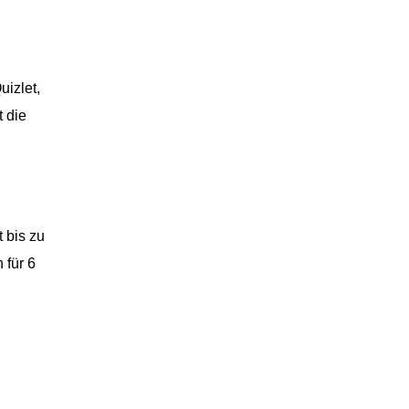
uizlet,
t die
t bis zu
 für 6