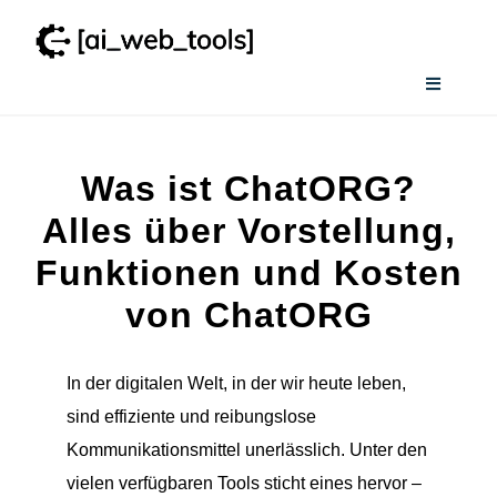
Zum
Inhalt
springen
Toggle
Navigati
Home
Was ist ChatORG?
Wissenswertes
Alles über Vorstellung,
Funktionen und Kosten
Smart AI Tool Selector
von ChatORG
Verzeichnis
In der digitalen Welt, in der wir heute leben,
sind effiziente und reibungslose
Kommunikationsmittel unerlässlich. Unter den
vielen verfügbaren Tools sticht eines hervor –