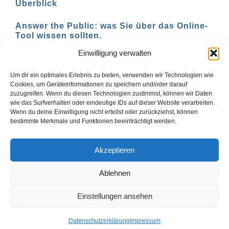
Überblick
Answer the Public: was Sie über das Online-
Tool wissen sollten.
Einwilligung verwalten
AI-basierte Tools für den Social-Media-
Einsatz in 2023
Um dir ein optimales Erlebnis zu bieten, verwenden wir Technologien wie
Cookies, um Geräteinformationen zu speichern und/oder darauf
zuzugreifen. Wenn du diesen Technologien zustimmst, können wir Daten
wie das Surfverhalten oder eindeutige IDs auf dieser Website verarbeiten.
Wenn du deine Einwilligung nicht erteilst oder zurückziehst, können
1
2
Vor
bestimmte Merkmale und Funktionen beeinträchtigt werden.
Akzeptieren
Ablehnen
© Copyright ai-web-tools.com 2024 |
Impressum
|
Blog
Einstellungen ansehen
X
Datenschutzerklärung
Impressum