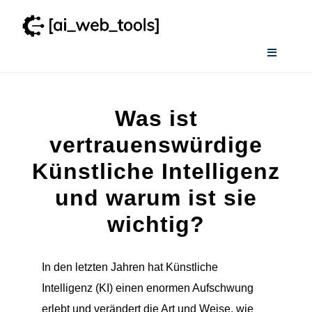
Zum
Inhalt
springen
Toggle
Navigati
Home
Was ist
Services
vertrauenswürdige
Künstliche Intelligenz
Wissenswertes
und warum ist sie
wichtig?
Smart AI Tool Selector
In den letzten Jahren hat Künstliche
Verzeichnis
Intelligenz (KI) einen enormen Aufschwung
erlebt und verändert die Art und Weise, wie