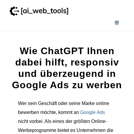
Zum
Inhalt
springen
Toggle
Navigati
Home
Wie ChatGPT Ihnen
Services
dabei hilft, responsiv
und überzeugend in
Wissenswertes
Google Ads zu werben
Smart AI Tool Selector
Wer sein Geschäft oder seine Marke online
bewerben möchte, kommt an
Google Ads
Verzeichnis
nicht vorbei. Als eines der größten Online-
Werbeprogramme bietet es Unternehmen die